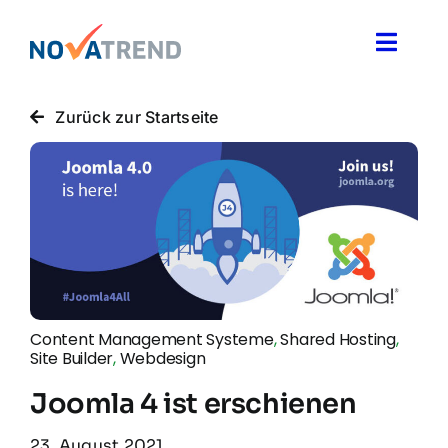
Zum
Inhalt
Toggle
springen
Naviga
Blog
Zurück zur Startseite
Novatrend News
Themen & Ideen
Über uns
Content Management Systeme
,
Shared Hosting
,
Site Builder
,
Webdesign
Joomla 4 ist erschienen
23. August 2021