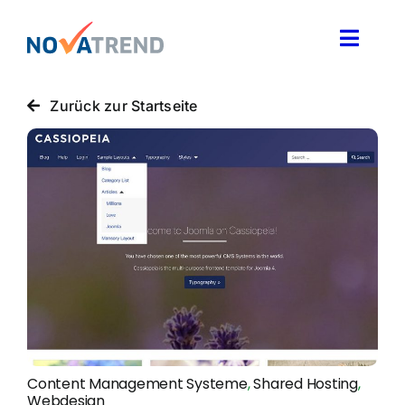
Zum
Inhalt
Toggle
springen
Naviga
Blog
Zurück zur Startseite
Novatrend News
Themen & Ideen
Über uns
Content Management Systeme
,
Shared Hosting
,
Webdesign