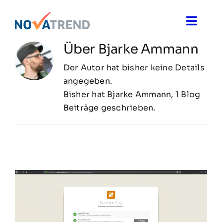
Zum
Inhalt
Toggle
springen
Naviga
Über
Bjarke Ammann
Blog
Der Autor hat bisher keine Details
angegeben.
Novatrend News
Bisher hat Bjarke Ammann, 1 Blog
Beiträge geschrieben.
Themen & Ideen
Über uns