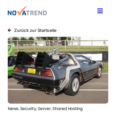
Zum
Inhalt
Toggle
springen
Naviga
Blog
Zurück zur Startseite
Novatrend News
Themen & Ideen
Über uns
News
,
Security
,
Server
,
Shared Hosting