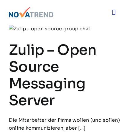
Zum
Inhalt
Toggle
springen
Naviga
Blog
Zulip – Open
Novatrend News
Source
Themen & Ideen
Messaging
Über uns
Server
Die Mitarbeiter der Firma wollen (und sollen)
online kommunizieren, aber [...]