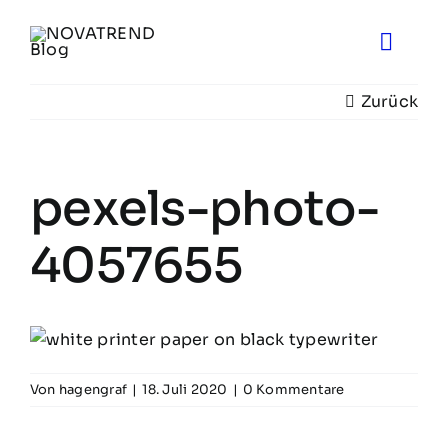
Zum
Inhalt
Toggle
springen
Naviga
Zurück
Blog
Novatrend News
pexels-photo-
Themen & Ideen
4057655
Über uns
Von
hagengraf
|
18. Juli 2020
|
0 Kommentare