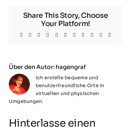
Share This Story, Choose
Your Platform!
Facebook
X
Bluesky
Reddit
LinkedIn
WhatsApp
Telegram
Tumblr
Xing
E-
Copy
Mail
Link
Über den Autor:
hagengraf
Ich erstelle bequeme und
benutzerfreundliche Orte in
virtuellen und physischen
Umgebungen.
Hinterlasse einen