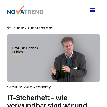
Zum
Inhalt
Toggle
springen
Naviga
Blog
Zurück zur Startseite
Novatrend News
Themen & Ideen
Über uns
Security
,
Web Academy
IT-Sicherheit – wie
verwundbar sind wir und