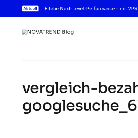
Zum
Erlebe Next-Level-Performance – mit VPS
Aktuell
Inhalt
springen
vergleich-beza
googlesuche_6