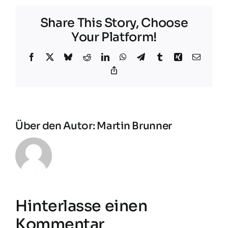
Share This Story, Choose
Your Platform!
Facebook
X
Bluesky
Reddit
LinkedIn
WhatsApp
Telegram
Tumblr
Xing
E-
Mail
Copy
Link
Über den Autor:
Martin Brunner
Hinterlasse einen
Kommentar