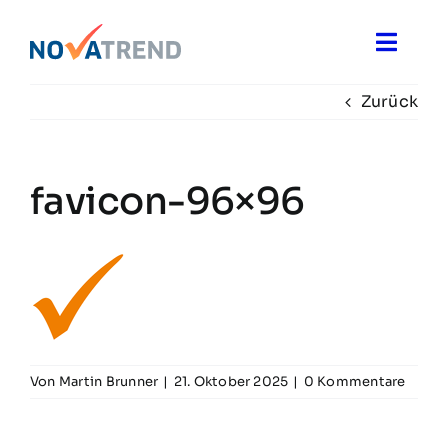
Zum
Inhalt
Toggle
springen
Naviga
Zurück
Blog
Novatrend News
favicon-96×96
Themen & Ideen
Über uns
Von
Martin Brunner
|
21. Oktober 2025
|
0 Kommentare