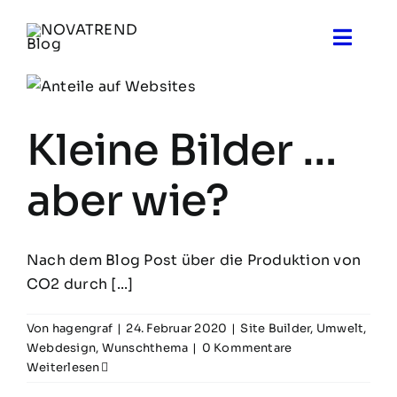
Zum
Inhalt
Toggle
springen
Naviga
Blog
Kleine Bilder …
Novatrend News
aber wie?
Themen & Ideen
Nach dem Blog Post über die Produktion von
Über uns
CO2 durch [...]
Von
hagengraf
|
24. Februar 2020
|
Site Builder
,
Umwelt
,
Webdesign
,
Wunschthema
|
0 Kommentare
Weiterlesen