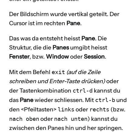
Der Bildschirm wurde vertikal geteilt. Der
Cursor ist im rechten
Pane
.
Das was da entsteht heisst
Pane
. Die
Struktur, die die
Panes
umgibt heisst
Fenster
, bzw.
Window
oder
Session
.
Mit dem Befehl
exit
(auf die Zeile
schreiben und Enter-Taste drücken)
oder
der Tastenkombination
ctrl-d
kannst du
das
Pane
wieder schliessen. Mit
ctrl-b
und
den <Pfeiltasten>
links
oder
rechts
(bzw.
nach oben
oder
nach unten
) kannst du
zwischen den Panes hin und her springen.