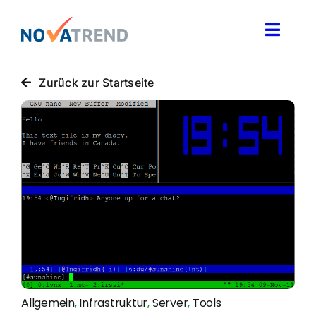
Zum
Inhalt
Toggle
springen
Naviga
Blog
Zurück zur Startseite
Novatrend News
Themen & Ideen
Über uns
Allgemein
,
Infrastruktur
,
Server
,
Tools