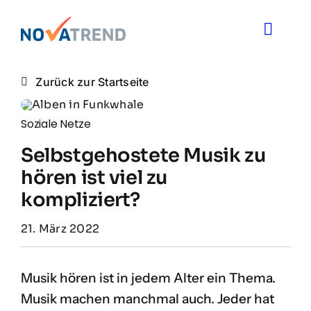
Zum
Inhalt
Toggle
springen
Naviga
Blog
Zurück zur Startseite
Novatrend News
Soziale Netze
Selbstgehostete Musik zu
Themen & Ideen
hören ist viel zu
kompliziert?
Über uns
21. März 2022
Musik hören ist in jedem Alter ein Thema.
Musik machen manchmal auch. Jeder hat