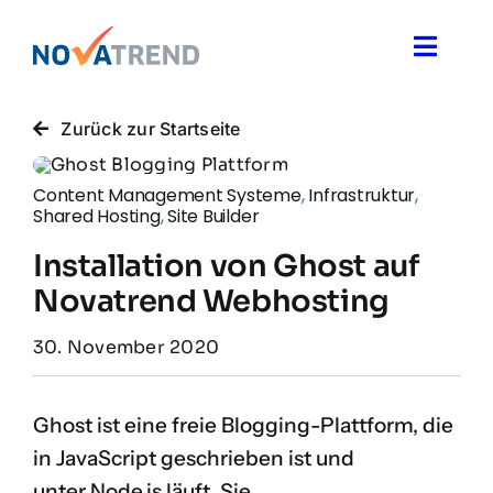
Zum
Inhalt
Toggle
springen
Naviga
Blog
Zurück zur Startseite
Novatrend News
Content Management Systeme
,
Infrastruktur
,
Shared Hosting
,
Site Builder
Installation von Ghost auf
Themen & Ideen
Novatrend Webhosting
Über uns
30. November 2020
Ghost ist eine freie Blogging-Plattform, die
in JavaScript geschrieben ist und
unter Node.js läuft. Sie