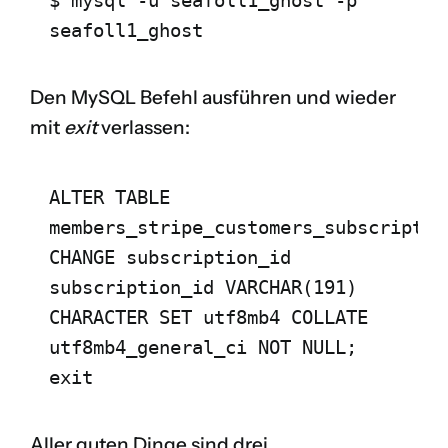
seafoll1_ghost
Den MySQL Befehl ausführen und wieder
mit
exit
verlassen:
ALTER TABLE 
members_stripe_customers_subscriptio
CHANGE 
subscription_id
subscription_id
 VARCHAR(191) 
CHARACTER SET utf8mb4 COLLATE 
utf8mb4_general_ci NOT NULL;
exit
Aller guten Dinge sind drei.