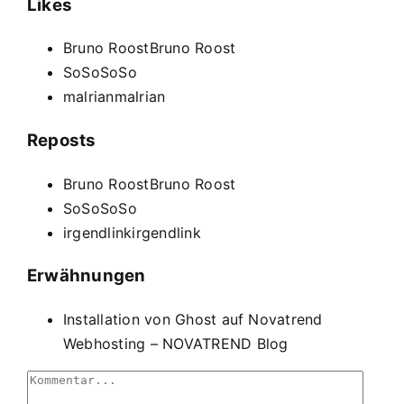
Likes
Bruno Roost
Bruno Roost
SoSo
SoSo
malrian
malrian
Reposts
Bruno Roost
Bruno Roost
SoSo
SoSo
irgendlink
irgendlink
Erwähnungen
Installation von Ghost auf Novatrend
Webhosting – NOVATREND Blog
Comment