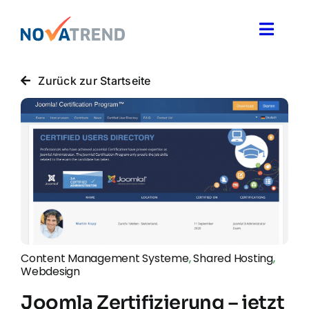
Zum
Inhalt
Toggle
springen
Naviga
Blog
Zurück zur Startseite
Novatrend News
Themen & Ideen
Über uns
Content Management Systeme
,
Shared Hosting
,
Webdesign
Joomla Zertifizierung – jetzt