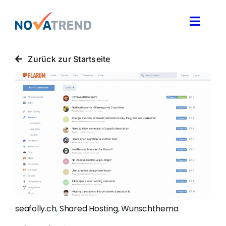
Zum
Inhalt
Toggle
springen
Naviga
Blog
Zurück zur Startseite
Novatrend News
Themen & Ideen
Über uns
seafolly.ch
,
Shared Hosting
,
Wunschthema