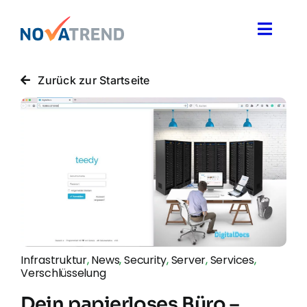
Zum
Inhalt
Toggle
springen
Naviga
Blog
Zurück zur Startseite
Novatrend News
Themen & Ideen
Über uns
Infrastruktur
,
News
,
Security
,
Server
,
Services
,
Verschlüsselung
Dein papierloses Büro –