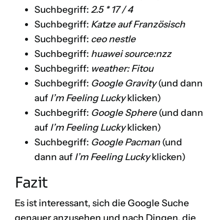
Suchbegriff:
2.5 * 17 / 4
Suchbegriff:
Katze auf Französisch
Suchbegriff:
ceo nestle
Suchbegriff:
huawei source:nzz
Suchbegriff:
weather: Fitou
Suchbegriff:
Google Gravity
(und dann
auf
I’m Feeling Lucky
klicken)
Suchbegriff:
Google Sphere
(und dann
auf
I’m Feeling Lucky
klicken)
Suchbegriff:
Google Pacman
(und
dann auf
I’m Feeling Lucky
klicken)
Fazit
Es ist interessant, sich die Google Suche
genauer anzusehen und nach Dingen, die