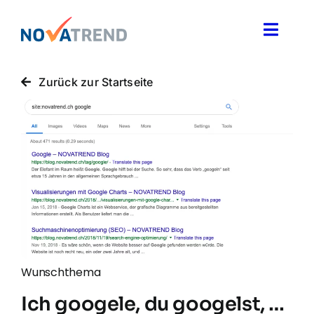
Zum
Inhalt
Toggle
springen
Naviga
Blog
Zurück zur Startseite
Novatrend News
Themen & Ideen
Über uns
Wunschthema
Ich googele, du googelst, …