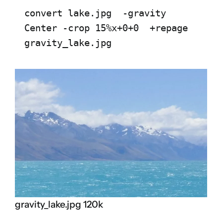
convert lake.jpg  -gravity 
Center -crop 15%x+0+0  +repage 
gravity_lake.jpg
gravity_lake.jpg 120k