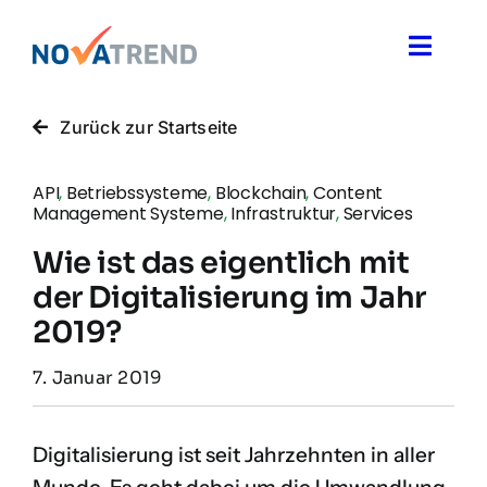
Zum
Inhalt
Toggle
springen
Naviga
Blog
Zurück zur Startseite
Novatrend News
API
,
Betriebssysteme
,
Blockchain
,
Content
Management Systeme
,
Infrastruktur
,
Services
Wie ist das eigentlich mit
Themen & Ideen
der Digitalisierung im Jahr
2019?
Über uns
7. Januar 2019
Digitalisierung ist seit Jahrzehnten in aller