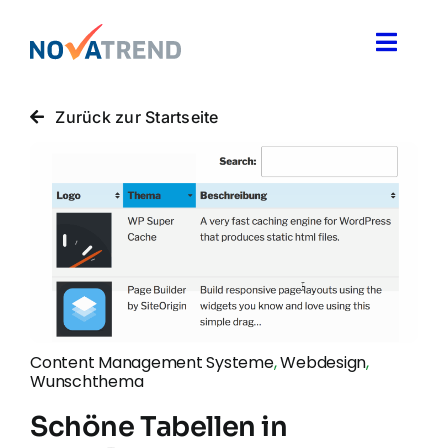
Zum
Inhalt
Toggle
springen
Naviga
Blog
Zurück zur Startseite
Novatrend News
Themen & Ideen
Über uns
Content Management Systeme
,
Webdesign
,
Wunschthema
Schöne Tabellen in