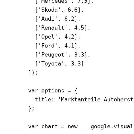
    ['Mercedes', 7.5],

    ['Skoda', 6.6],

    ['Audi', 6.2],

    ['Renault', 4.5],

    ['Opel', 4.2],

    ['Ford', 4.1],

    ['Peugeot', 3.3],

    ['Toyota', 3.3]

  ]);

  var options = {

    title: 'Marktanteile Autoherst
  };

  var chart = new    google.visual