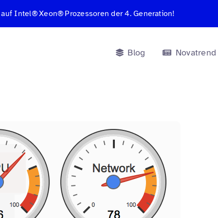
 auf Intel® Xeon® Prozessoren der 4. Generation!
Blog
Novatrend