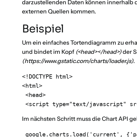
darzustellenden Daten können innerhalb 
externen Quellen kommen.
Beispiel
Um ein einfaches Tortendiagramm zu erhal
und bindet im Kopf
(<head></head>)
der S
(https://www.gstatic.com/charts/loader.js)
.
<!DOCTYPE html>

<html>

 <head>

 <script type="text/javascript" sr
Im nächsten Schritt muss die Chart API g
 google.charts.load('current', {'p