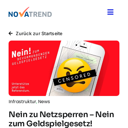
Zum
Inhalt
Toggle
springen
Naviga
Blog
Zurück zur Startseite
Novatrend News
Themen & Ideen
Über uns
Infrastruktur
,
News
Nein zu Netzsperren – Nein
zum Geldspielgesetz!