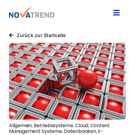
Zum
Inhalt
Toggle
springen
Naviga
Blog
Zurück zur Startseite
Novatrend News
Themen & Ideen
Über uns
Allgemein
,
Betriebssysteme
,
Cloud
,
Content
Management Systeme
,
Datenbanken
,
E-