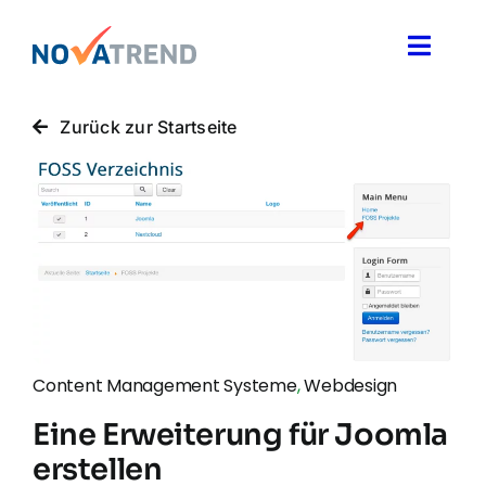
Zum
Inhalt
Toggle
springen
Naviga
Blog
Zurück zur Startseite
Novatrend News
Themen & Ideen
Über uns
Content Management Systeme
,
Webdesign
Eine Erweiterung für Joomla
erstellen