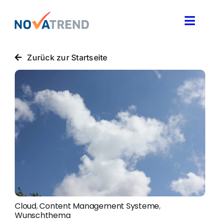
Zum
Inhalt
Toggle
springen
Naviga
Blog
Zurück zur Startseite
Novatrend News
Themen & Ideen
Über uns
Cloud
,
Content Management Systeme
,
Wunschthema