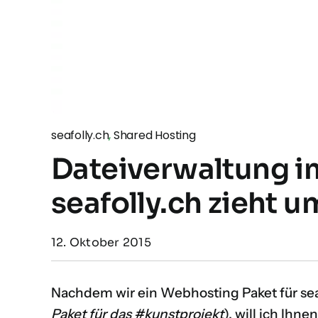
seafolly.ch
,
Shared Hosting
Dateiverwaltung i
seafolly.ch zieht u
12. Oktober 2015
Nachdem wir ein Webhosting Paket für seaf
Paket für das #kunstprojekt
), will ich Ihn