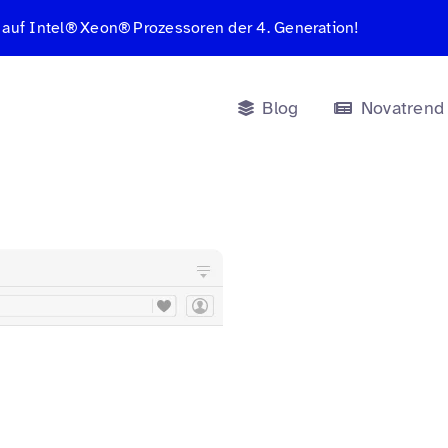
 auf Intel® Xeon® Prozessoren der 4. Generation!
Blog
Novatrend