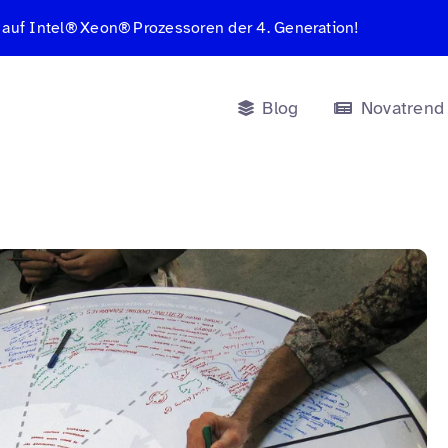
 auf Intel® Xeon® Prozessoren der 4. Generation!
Blog
Novatrend