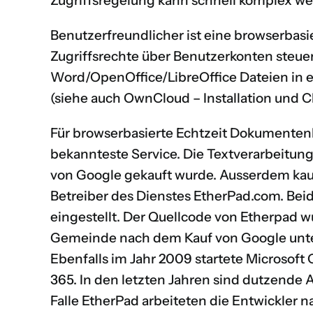
Zugriffsregelung kann schnell komplex we
Benutzerfreundlicher ist eine browserbas
Zugriffsrechte über Benutzerkonten steue
Word/OpenOffice/LibreOffice Dateien in 
(siehe auch
OwnCloud – Installation und C
Für browserbasierte Echtzeit Dokumenten
bekannteste Service. Die Textverarbeitun
von Google gekauft wurde
. Ausserdem ka
Betreiber des Dienstes EtherPad.com. Bei
eingestellt. Der Quellcode von Etherpad 
Gemeinde nach dem Kauf von Google unt
Ebenfalls im Jahr 2009 startete Microsoft 
365
. In den letzten Jahren sind dutzende
Falle EtherPad arbeiteten die Entwickle