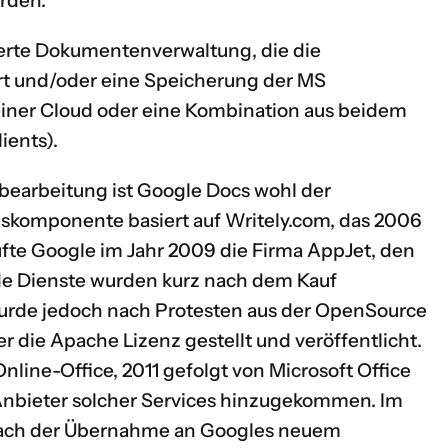
rden.
ierte Dokumentenverwaltung, die die
rt und/oder eine Speicherung der MS
einer Cloud oder eine Kombination aus beidem
lients
).
bearbeitung ist Google Docs wohl der
gskomponente basiert auf Writely.com,
das 2006
ufte
Google im Jahr 2009 die Firma AppJet
, den
de Dienste wurden kurz nach dem Kauf
wurde jedoch nach Protesten aus der OpenSource
er die
Apache Lizenz
gestellt und veröffentlicht.
Online-Office, 2011 gefolgt von
Microsoft Office
 Anbieter solcher Services hinzugekommen. Im
r nach der Übernahme an Googles neuem